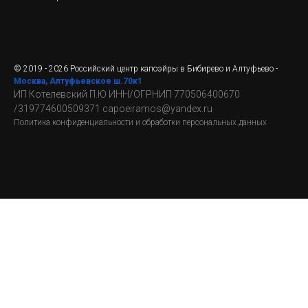
© 2019 - 2026 Российский центр капоэйры в Бибирево и Алтуфьево -
Москва, Алтуфьевское ш.70к1
ИП Котелевский П.Ю
ИНН/ОГРНИП 770506400670
/319774600509371 capoeiramos@yandex.ru
Политика конфиденциальности и обработки персональных данных