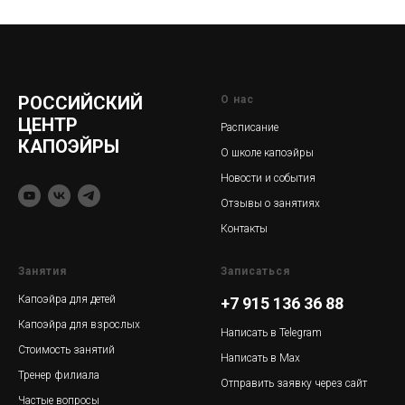
РОССИЙСКИЙ
О нас
ЦЕНТР
Расписание
КАПОЭЙРЫ
О школе капоэйры
Новости и события
Отзывы о занятиях
Контакты
Занятия
Записаться
Капоэйра для детей
+7 915 136 36 88
Капоэйра для взрослых
Написать в Telegram
Стоимость занятий
Написать в Max
Тренер филиала
Отправить заявку через сайт
Частые вопросы