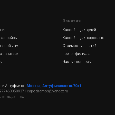
Занятия
ние
Капоэйра для детей
 капоэйры
Капоэйра для взрослых
 и события
Стоимость занятий
о занятиях
Тренер филиала
ты
Частые вопросы
о и Алтуфьево -
Москва, Алтуфьевское ш.70к1
9774600509371 capoeiramos@yandex.ru
альных данных