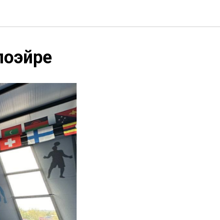
поэйре